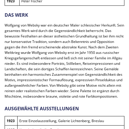
1923
Peter Fischer
DAS WERK
Wolfgang von Websky war ein deutscher Maler schlesischer Herkunft. Sein
gesamtes Werk wird durch die Gegenständlichkeit beherrscht. Das
bewusste Festhalten an dieser ästhetischen Grundhaltung ist bei ihm nicht
nur konservative Tradition, sondern auch Bekenntnis und Opposition
gegen die ihm fremd erscheinende abstrakte Kunst. Nach dem Zweiten
Weltkrieg wurde Wolfgang von Websky erst im Jahr 1950 aus russischer
Kriegsgefangenschaft entlassen und ließ sich mit seiner Familie im Allgäu
nieder. Es sind insbesondere Porträts, Stillleben, Reiseimpressionen und
Landschaften, die sein dortiges Schaffen kennzeichnen. Seine Gemälde
beinhalten ein harmonisches Zusammenspiel von Gegenständlichkeit des
Motivs, impressionistischer Formauflösung, expressiven Pinselduktus und
außergewöhnlicher Farben. Von Websky gibt seine Motive nicht allein mit
reinen oder realistischen Farben wieder. Seine Palette ist ergänzt durch
Mischtöne, insbesondere braune, violette und rote Farbkompositionen.
AUSGEWÄHLTE AUSSTELLUNGEN
1923
Erste Einzelausstellung, Galerie Lichtenberg, Breslau