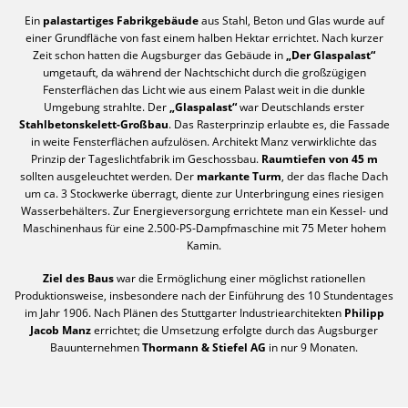
Ein
palastartiges Fabrikgebäude
aus Stahl, Beton und Glas wurde auf
einer Grundfläche von fast einem halben Hektar errichtet. Nach kurzer
Zeit schon hatten die Augsburger das Gebäude in
„Der Glaspalast“
umgetauft, da während der Nachtschicht durch die großzügigen
Fensterflächen das Licht wie aus einem Palast weit in die dunkle
Umgebung strahlte. Der
„Glaspalast“
war Deutschlands erster
Stahlbetonskelett-Großbau
. Das Rasterprinzip erlaubte es, die Fassade
in weite Fensterflächen aufzulösen. Architekt Manz verwirklichte das
Prinzip der Tageslichtfabrik im Geschossbau.
Raumtiefen von 45 m
sollten ausgeleuchtet werden. Der
markante Turm
, der das flache Dach
um ca. 3 Stockwerke überragt, diente zur Unterbringung eines riesigen
Wasserbehälters. Zur Energieversorgung errichtete man ein Kessel- und
Maschinenhaus für eine 2.500-PS-Dampfmaschine mit 75 Meter hohem
Kamin.
Ziel des Baus
war die Ermöglichung einer möglichst rationellen
Produktionsweise, insbesondere nach der Einführung des 10 Stundentages
im Jahr 1906. Nach Plänen des Stuttgarter Industriearchitekten
Philipp
Jacob Manz
errichtet; die Umsetzung erfolgte durch das Augsburger
Bauunternehmen
Thormann & Stiefel AG
in nur 9 Monaten.