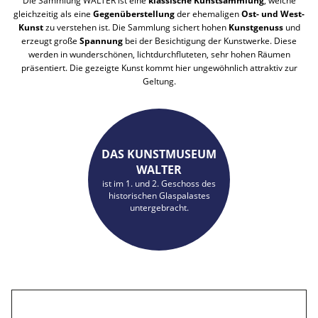
Die Sammlung WALTER ist eine
klassische Kunstsammlung
, welche
gleichzeitig als eine
Gegenüberstellung
der ehemaligen
Ost- und West-
Kunst
zu verstehen ist. Die Sammlung sichert hohen
Kunstgenuss
und
erzeugt große
Spannung
bei der Besichtigung der Kunstwerke. Diese
werden in wunderschönen, lichtdurchfluteten, sehr hohen Räumen
präsentiert. Die gezeigte Kunst kommt hier ungewöhnlich attraktiv zur
Geltung.
DAS KUNSTMUSEUM
WALTER
ist im 1. und 2. Geschoss des
historischen Glaspalastes
untergebracht.