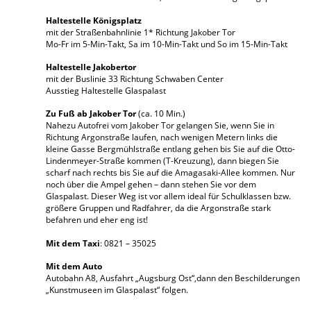
Haltestelle Königsplatz
mit der Straßenbahnlinie 1* Richtung Jakober Tor
Mo-Fr im 5-Min-Takt, Sa im 10-Min-Takt und So im 15-Min-Takt
Haltestelle Jakobertor
mit der Buslinie 33 Richtung Schwaben Center
Ausstieg Haltestelle Glaspalast
Zu Fuß ab Jakober Tor
(ca. 10 Min.)
Nahezu Autofrei vom Jakober Tor gelangen Sie, wenn Sie in
Richtung Argonstraße laufen, nach wenigen Metern links die
kleine Gasse Bergmühlstraße entlang gehen bis Sie auf die Otto-
Lindenmeyer-Straße kommen (T-Kreuzung), dann biegen Sie
scharf nach rechts bis Sie auf die Amagasaki-Allee kommen. Nur
noch über die Ampel gehen – dann stehen Sie vor dem
Glaspalast. Dieser Weg ist vor allem ideal für Schulklassen bzw.
größere Gruppen und Radfahrer, da die Argonstraße stark
befahren und eher eng ist!
Mit dem Taxi
: 0821 – 35025
Mit dem Auto
Autobahn A8, Ausfahrt „Augsburg Ost“,dann den Beschilderungen
„Kunstmuseen im Glaspalast“ folgen.