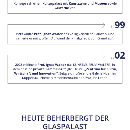
Konzept sah einen
Kulturpalast
mit
Kunstszene
und
Museen
sowie
Gewerbe
vor.
99
19
1999
kaufte
Prof. Ignaz Walter
das völlig verfallene Bauwerk und
sanierte es mit großem Aufwand denkmalgerecht von Grund auf.
02
20
2002
eröffnete
Prof. Ignaz Walter
das KUNSTMUSEUM WALTER, in
dem er seine
private Sammlung
zeigte. Heute:
„Zentrum für Kultur,
Wirtschaft und Innovation“.
Zeitgleich rufte er die Galerie Noah im
Kuppelsaal, ehemals Maschinenraum der SWA, ins Leben.
HEUTE BEHERBERGT
DER
GLASPALAST