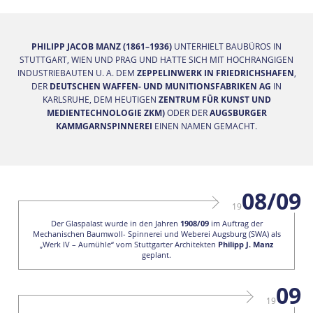
PHILIPP JACOB MANZ (1861–1936)
UNTERHIELT BAUBÜROS IN
STUTTGART, WIEN UND PRAG UND HATTE SICH MIT HOCHRANGIGEN
INDUSTRIEBAUTEN U. A. DEM
ZEPPELINWERK IN FRIEDRICHSHAFEN
,
DER
DEUTSCHEN WAFFEN- UND MUNITIONSFABRIKEN AG
IN
KARLSRUHE, DEM HEUTIGEN
ZENTRUM FÜR KUNST UND
MEDIENTECHNOLOGIE ZKM)
ODER DER
AUGSBURGER
KAMMGARNSPINNEREI
EINEN NAMEN GEMACHT.
08/09
19
Der Glaspalast wurde in den Jahren
1908/09
im Auftrag der
Mechanischen Baumwoll- Spinnerei und Weberei Augsburg (SWA) als
„Werk IV – Aumühle“ vom Stuttgarter Architekten
Philipp J. Manz
geplant.
09
19