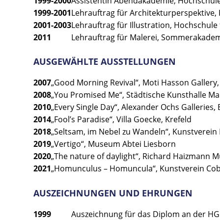
1999-2000
Assistentin Abendakademie, Hochschule 
1999-2001
Lehrauftrag für Architekturperspektive,
2001-2003
Lehrauftrag für Illustration, Hochschule
2011
Lehrauftrag für Malerei, Sommerakade
AUSGEWÄHLTE AUSSTELLUNGEN
2007
„Good Morning Revival“, Moti Hasson Gallery
2008
„You Promised Me“, Städtische Kunsthalle M
2010
„Every Single Day“, Alexander Ochs Galleries, 
2014
„Fool’s Paradise“, Villa Goecke, Krefeld
2018
„Seltsam, im Nebel zu Wandeln“, Kunstverein
2019
„Vertigo“, Museum Abtei Liesborn
2020
„The nature of daylight“, Richard Haizmann
2021
„Homunculus – Homuncula“, Kunstverein Co
AUSZEICHNUNGEN UND EHRUNGEN
1999
Auszeichnung für das Diplom an der HGB