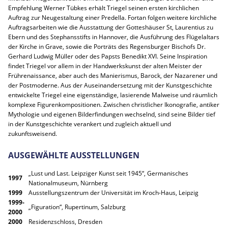
Empfehlung Werner Tübkes erhält Triegel seinen ersten kirchlichen
Auftrag zur Neugestaltung einer Predella. Fortan folgen weitere kirchliche
Auftragsarbeiten wie die Ausstattung der Gotteshäuser St, Laurentius zu
Ebern und des Stephansstifts in Hannover, die Ausführung des Flügelaltars
der Kirche in Grave, sowie die Porträts des Regensburger Bischofs Dr.
Gerhard Ludwig Müller oder des Papsts Benedikt XVI. Seine Inspiration
findet Triegel vor allem in der Handwerkskunst der alten Meister der
Frührenaissance, aber auch des Manierismus, Barock, der Nazarener und
der Postmoderne. Aus der Auseinandersetzung mit der Kunstgeschichte
entwickelte Triegel eine eigenständige, lasierende Malweise und räumlich
komplexe Figurenkompositionen. Zwischen christlicher Ikonografie, antiker
Mythologie und eigenen Bilderfindungen wechselnd, sind seine Bilder tief
in der Kunstgeschichte verankert und zugleich aktuell und
zukunftsweisend.
AUSGEWÄHLTE AUSSTELLUNGEN
„Lust und Last. Leipziger Kunst seit 1945“, Germanisches
1997
Nationalmuseum, Nürnberg
1999
Ausstellungszentrum der Universität im Kroch-Haus, Leipzig
1999-
„Figuration“, Rupertinum, Salzburg
2000
2000
Residenzschloss, Dresden