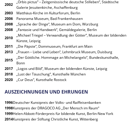
„Orbis pictus“ – Zeitgenössische deutsche Stilleben“, Städtische
2002
Galerie Jesuitenkirche, Aschaffenburg
2003
Matthäus-Kirche im Kulturforum, Berlin
2006
Panorama Museum, Bad Frankenhausen
2008
„Sprache der Dinge“, Museum am Dom, Würzburg
2008
„Fantasie und Handwerk“, Gemäldegalerie, Berlin
„Michael Triegel – Verwandlung der Götter“, Museum der bildenden
2010
Künste, Leipzig
2011
„Die Päpste“, Dommuseum, Frankfurt am Main
2013
„Frauen – Liebe und Leben“, Lehmbruck Museum, Duisburg
„Der Göttliche. Hommage an Michelangelo“, Bundeskunsthalle,
2015
Bonn
2017
„Logos und Bild“, Museum der bildenden Künste, Leipzig
2018
„Lust der Täuschung“, Kunsthalle München
2020
„Cur Deus“, Kunsthalle Rostock
AUSZEICHNUNGEN UND EHRUNGEN
1996
Deutscher Kunstpreis der Volks- und Raiffeisenbanken
1998
Kunstpreis der DRAGOCO AG „Der Mensch im Raum“
1999
Helen-Abbott-Förderpreis für bildende Kunst, Berlin-New York
2014
Kunstpreis der Stiftung Christliche Kunst, Wittenberg