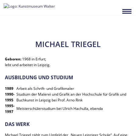
Zum
Inhalt
springen
MICHAEL TRIEGEL
Geboren:
1968 in Erfurt;
lebt und arbeitet in Leipzig.
AUSBILDUNG UND STUDIUM
1989
Arbeit als Schrift- und Grafikmaler
1990-
Studium der Malerei und Grafik an der Hochschule für Grafik und
1995
Buchkunst in Leipzig bei Prof. Arno Rink
1995-
Meisterschülerstudium bei Ulrich Hachulla, ebenda
1997
DAS WERK
Michael Triegel zählt zum Umfeld der „Neuen Leipziger Schule“. Auf eine