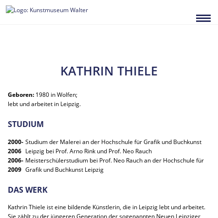
Zum
Inhalt
springen
KATHRIN THIELE
Geboren:
1980 in Wolfen;
lebt und arbeitet in Leipzig.
STUDIUM
2000-
Studium der Malerei an der Hochschule für Grafik und Buchkunst
2006
Leipzig bei Prof. Arno Rink und Prof. Neo Rauch
2006-
Meisterschülerstudium bei Prof. Neo Rauch an der Hochschule für
2009
Grafik und Buchkunst Leipzig
DAS WERK
Kathrin Thiele ist eine bildende Künstlerin, die in Leipzig lebt und arbeitet.
Sie zählt zu der jüngeren Generation der sogenannten Neuen Leipziger