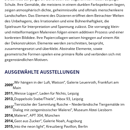
Schule. Ihre Gemälde, die meistens in einem dunklen Farbspektrum liegen,
zeigen atmosphärisch dichte, geheimnisvolle und oftmals menschenleere
Landschaften. Das Element des Düsteren eröffnet dem Betrachter Welten
des Unbehagens, des Irrationalen und eine Bühnenhaftigkeit, die
Spielraum für Interpretation und Spannung zulässt. Die vorrangig klein-
und mittelformatigen Malereien folgen einem additiven Prozess und einer
konkreten Bildidee. Ihre Papiercollagen weisen hingegen auf einem Akt
der Dekonstruktion. Elemente werden zerschnitten, besprüht,
zusammengesetzt und überklebt. Abstrakte Elemente, sowie
geometrische Formen spielen eine primäre Rolle und verbinden sich mit
gegenständlichen Motiven.
AUSGEWÄHLTE AUSSTELLUNGEN
„Wir hängen in der Luft, Watson“, Galerie Leuenroth, Frankfurt am
2009
Main
2011
„Weisse Lügen“, Laden für Nichts, Leipzig
2013
„Doppelsolo Stabe/Thiele“, Inbox 93, Leipzig
„Tierstücke der Sammlung Rusche – Niederländische Tiergemälde im
2013
Dialog mit zeitgenössischer Malerei“, Museum Abtei Liesborn
2014
„Malerei“, APT 304, München
2014
„Gast aus Zucker“, Galerie Noah, Augsburg
2015
„Into the neon light“, Kreuzberg Pavillon, Berlin