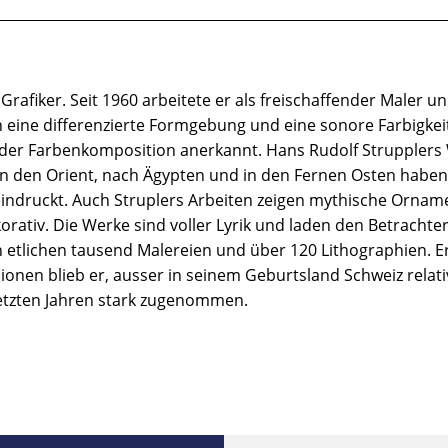
Grafiker. Seit 1960 arbeitete er als freischaffender Maler 
ch eine differenzierte Formgebung und eine sonore Farbigke
der Farbenkomposition anerkannt. Hans Rudolf Strupplers 
n in den Orient, nach Ägypten und in den Fernen Osten hab
indruckt. Auch Struplers Arbeiten zeigen mythische Ornam
ativ. Die Werke sind voller Lyrik und laden den Betrachter 
n etlichen tausend Malereien und über 120 Lithographien. E
sionen blieb er, ausser in seinem Geburtsland Schweiz relat
 letzten Jahren stark zugenommen.