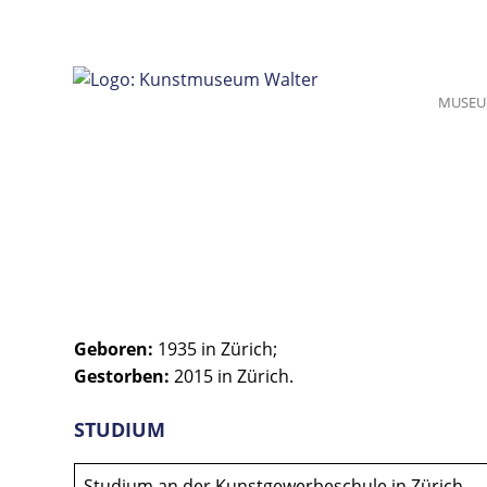
Zum
Inhalt
springen
MUSE
Geboren:
1935 in Zürich;
Gestorben:
2015 in Zürich.
STUDIUM
Studium an der Kunstgewerbeschule in Zürich