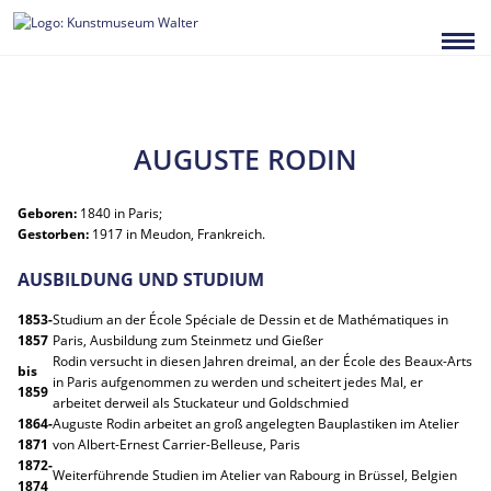
Zum
Inhalt
springen
AUGUSTE RODIN
Geboren:
1840 in Paris;
Gestorben:
1917 in Meudon, Frankreich.
AUSBILDUNG UND STUDIUM
1853-
Studium an der École Spéciale de Dessin et de Mathématiques in
1857
Paris, Ausbildung zum Steinmetz und Gießer
Rodin versucht in diesen Jahren dreimal, an der École des Beaux-Arts
bis
in Paris aufgenommen zu werden und scheitert jedes Mal, er
1859
arbeitet derweil als Stuckateur und Goldschmied
1864-
Auguste Rodin arbeitet an groß angelegten Bauplastiken im Atelier
1871
von Albert-Ernest Carrier-Belleuse, Paris
1872-
Weiterführende Studien im Atelier van Rabourg in Brüssel, Belgien
1874