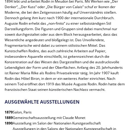
1894 lebt und arbeitet Rodin in Meudon bei Paris. Mit Werken wie „Der
Denker“, „Der Kuss“ oder „Die Bürger von Calais“ schuf er Ikonen der
Moderne, die bei den Zeitgenossen häufig auf Unverständnis stießen.
Dennoch gelang ihm kurz nach 1900 der internationale Durchbruch.
Auguste Rodin erhebt das „non-finito“ zu einer selbstständigen Stil
Darstellungsform. Die Figuren und Gruppen sind dabei manchmal nur
soweit durchgestaltet oder aus dem Block herausgearbeitet, dass das
Wesentliche angedeutet und bloßgelegt ist. Das Unvollendete,
Fragmentarische wird dabei zu seinem stilistischen Mittel. Das
Kunstschaffen Rodins, das auch zahlreiche Arbeiten auf Papier,
insbesondere Aquarelle einschließt, ist gekennzeichnet durch die
Konzentration auf das Wesen des Dargestellten und die ausdrucksvolle
Lebendigkeit der Form und der Oberflächen. Anfang des 20. Jahrhunderts
ist Rainer Maria Rilke als Rodins Privatsekretär tätig. Im Jahr 1907 kauft
Rodin das Hôtel Biron, in dem er ein weiteres Atelier einrichtet. Nach
seinem Tod eröffnet dort 1919 das Musée Auguste Rodin. Rodin hatte dem
französischen Staat seinen künstlerischen Nachlass vermacht.
AUSGEWÄHLTE AUSSTELLUNGEN
1879
Salon, Paris
1889
Gemeinschaftsausstellung mit Claude Monet
1890
Ausstellung im Salon der Nationalen Kunstgesellschaft
Ausstellungen in den Salons der Nationalen Kunstgesellschaft in