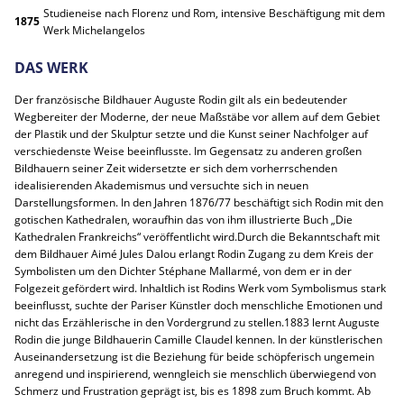
Studieneise nach Florenz und Rom, intensive Beschäftigung mit dem
1875
Werk Michelangelos
DAS WERK
Der französische Bildhauer Auguste Rodin gilt als ein bedeutender
Wegbereiter der Moderne, der neue Maßstäbe vor allem auf dem Gebiet
der Plastik und der Skulptur setzte und die Kunst seiner Nachfolger auf
verschiedenste Weise beeinflusste. Im Gegensatz zu anderen großen
Bildhauern seiner Zeit widersetzte er sich dem vorherrschenden
idealisierenden Akademismus und versuchte sich in neuen
Darstellungsformen. In den Jahren 1876/77 beschäftigt sich Rodin mit den
gotischen Kathedralen, woraufhin das von ihm illustrierte Buch „Die
Kathedralen Frankreichs“ veröffentlicht wird.Durch die Bekanntschaft mit
dem Bildhauer Aimé Jules Dalou erlangt Rodin Zugang zu dem Kreis der
Symbolisten um den Dichter Stéphane Mallarmé, von dem er in der
Folgezeit gefördert wird. Inhaltlich ist Rodins Werk vom Symbolismus stark
beeinflusst, suchte der Pariser Künstler doch menschliche Emotionen und
nicht das Erzählerische in den Vordergrund zu stellen.1883 lernt Auguste
Rodin die junge Bildhauerin Camille Claudel kennen. In der künstlerischen
Auseinandersetzung ist die Beziehung für beide schöpferisch ungemein
anregend und inspirierend, wenngleich sie menschlich überwiegend von
Schmerz und Frustration geprägt ist, bis es 1898 zum Bruch kommt. Ab