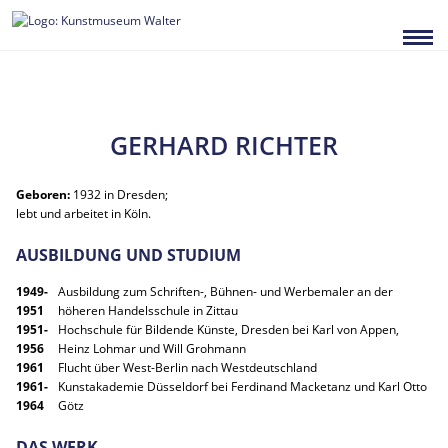
Zum
Inhalt
springen
GERHARD RICHTER
Geboren:
1932 in Dresden;
lebt und arbeitet in Köln.
AUSBILDUNG UND STUDIUM
1949-
Ausbildung zum Schriften-, Bühnen- und Werbemaler an der
1951
höheren Handelsschule in Zittau
1951-
Hochschule für Bildende Künste, Dresden bei Karl von Appen,
1956
Heinz Lohmar und Will Grohmann
1961
Flucht über West-Berlin nach Westdeutschland
1961-
Kunstakademie Düsseldorf bei Ferdinand Macketanz und Karl Otto
1964
Götz
DAS WERK