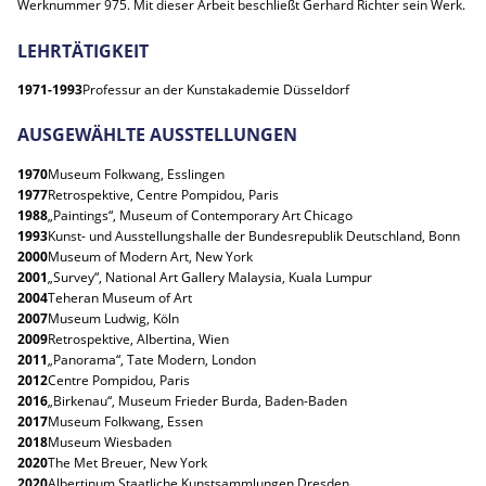
Werknummer 975. Mit dieser Arbeit beschließt Gerhard Richter sein Werk.
LEHRTÄTIGKEIT
1971-1993
Professur an der Kunstakademie Düsseldorf
AUSGEWÄHLTE AUSSTELLUNGEN
1970
Museum Folkwang, Esslingen
1977
Retrospektive, Centre Pompidou, Paris
1988
„Paintings“, Museum of Contemporary Art Chicago
1993
Kunst- und Ausstellungshalle der Bundesrepublik Deutschland, Bonn
2000
Museum of Modern Art, New York
2001
„Survey“, National Art Gallery Malaysia, Kuala Lumpur
2004
Teheran Museum of Art
2007
Museum Ludwig, Köln
2009
Retrospektive, Albertina, Wien
2011
„Panorama“, Tate Modern, London
2012
Centre Pompidou, Paris
2016
„Birkenau“, Museum Frieder Burda, Baden-Baden
2017
Museum Folkwang, Essen
2018
Museum Wiesbaden
2020
The Met Breuer, New York
2020
Albertinum Staatliche Kunstsammlungen Dresden