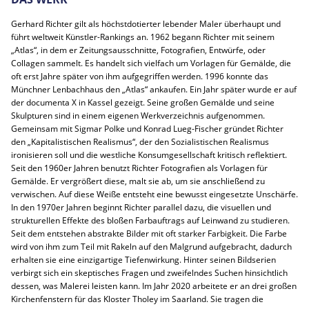
Gerhard Richter gilt als höchstdotierter lebender Maler überhaupt und
führt weltweit Künstler-Rankings an. 1962 begann Richter mit seinem
„Atlas“, in dem er Zeitungsausschnitte, Fotografien, Entwürfe, oder
Collagen sammelt. Es handelt sich vielfach um Vorlagen für Gemälde, die
oft erst Jahre später von ihm aufgegriffen werden. 1996 konnte das
Münchner Lenbachhaus den „Atlas“ ankaufen. Ein Jahr später wurde er auf
der documenta X in Kassel gezeigt. Seine großen Gemälde und seine
Skulpturen sind in einem eigenen Werkverzeichnis aufgenommen.
Gemeinsam mit Sigmar Polke und Konrad Lueg-Fischer gründet Richter
den „Kapitalistischen Realismus“, der den Sozialistischen Realismus
ironisieren soll und die westliche Konsumgesellschaft kritisch reflektiert.
Seit den 1960er Jahren benutzt Richter Fotografien als Vorlagen für
Gemälde. Er vergrößert diese, malt sie ab, um sie anschließend zu
verwischen. Auf diese Weiße entsteht eine bewusst eingesetzte Unschärfe.
In den 1970er Jahren beginnt Richter parallel dazu, die visuellen und
strukturellen Effekte des bloßen Farbauftrags auf Leinwand zu studieren.
Seit dem entstehen abstrakte Bilder mit oft starker Farbigkeit. Die Farbe
wird von ihm zum Teil mit Rakeln auf den Malgrund aufgebracht, dadurch
erhalten sie eine einzigartige Tiefenwirkung. Hinter seinen Bildserien
verbirgt sich ein skeptisches Fragen und zweifelndes Suchen hinsichtlich
dessen, was Malerei leisten kann. Im Jahr 2020 arbeitete er an drei großen
Kirchenfenstern für das Kloster Tholey im Saarland. Sie tragen die