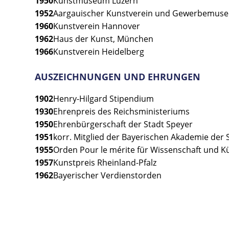
1950
Kunstmuseum Luzern
1952
Aargauischer Kunstverein und Gewerbemuse
1960
Kunstverein Hannover
1962
Haus der Kunst, München
1966
Kunstverein Heidelberg
AUSZEICHNUNGEN UND EHRUNGEN
1902
Henry-Hilgard Stipendium
1930
Ehrenpreis des Reichsministeriums
1950
Ehrenbürgerschaft der Stadt Speyer
1951
korr. Mitglied der Bayerischen Akademie der
1955
Orden Pour le mérite für Wissenschaft und K
1957
Kunstpreis Rheinland-Pfalz
1962
Bayerischer Verdienstorden