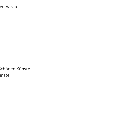
en Aarau
 Schönen Künste
ünste