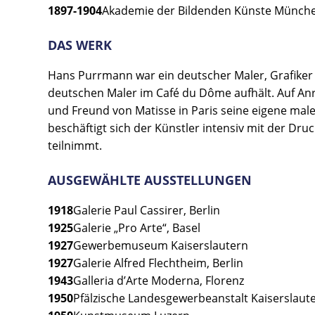
1897-1904
Akademie der Bildenden Künste München,
DAS WERK
Hans Purrmann war ein deutscher Maler, Grafiker u
deutschen Maler im Café du Dôme aufhält. Auf An
und Freund von Matisse in Paris seine eigene male
beschäftigt sich der Künstler intensiv mit der Dru
teilnimmt.
AUSGEWÄHLTE AUSSTELLUNGEN
1918
Galerie Paul Cassirer, Berlin
1925
Galerie „Pro Arte“, Basel
1927
Gewerbemuseum Kaiserslautern
1927
Galerie Alfred Flechtheim, Berlin
1943
Galleria d’Arte Moderna, Florenz
1950
Pfälzische Landesgewerbeanstalt Kaiserslaut