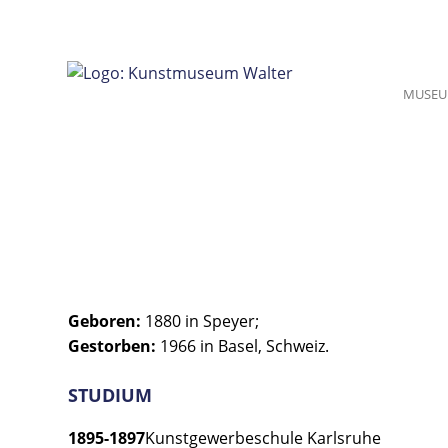
Zum
Inhalt
springen
MUSE
Geboren:
1880 in Speyer;
Gestorben:
1966 in Basel, Schweiz.
STUDIUM
1895-1897
Kunstgewerbeschule Karlsruhe