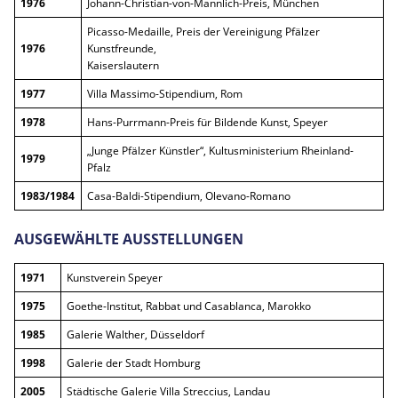
1976
Johann-Christian-von-Mannlich-Preis, München
Picasso-Medaille, Preis der Vereinigung Pfälzer
1976
Kunstfreunde,
Kaiserslautern
1977
Villa Massimo-Stipendium, Rom
1978
Hans-Purrmann-Preis für Bildende Kunst, Speyer
„Junge Pfälzer Künstler“, Kultusministerium Rheinland-
1979
Pfalz
1983/1984
Casa-Baldi-Stipendium, Olevano-Romano
AUSGEWÄHLTE AUSSTELLUNGEN
1971
Kunstverein Speyer
1975
Goethe-Institut, Rabbat und Casablanca, Marokko
1985
Galerie Walther, Düsseldorf
1998
Galerie der Stadt Homburg
2005
Städtische Galerie Villa Streccius, Landau