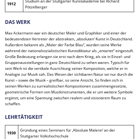
Studium an der Stuttgarter Kunstakademie bei Richard
1912
Pötzelberger
DAS WERK
Max Ackermann war ein deutscher Maler und Graphiker und einer der
bedeutendsten Vertreter der abstrakten, ‚absoluten‘ Kunst in Deutschland.
Außerdem bekannt als „Maler der Farbe Blau“, wurden seine Werke
während der nationalsozialistischen Kunstdiktatur als „entartet“ eingestuft.
Große Bedeutung erlangen sie erst nach dem Krieg, als sie in Einzel- und
Gruppenausstellungen in ganz Deutschland zu sehen waren. Typisch für
sein Werk ist die vertikale Ausrichtung seiner Komposition, welche er in
Analogie zur Musik sah. Das Wesen der sichtbaren Natur sei nur durch die
Kunst – sowie die Musik – greifbar, so seine Ansicht. So finden sich in
seinen Werken zu surrealistischen Kompositionen zusammengesetzte,
geometrische Formen von Musikinstrumenten, die er um weitere Symbole
ergänzt, um eine Spannung zwischen realem und visionärem Raum zu
schaffen.
LEHRTÄTIGKEIT
Gründung eines Seminars für ‚Absolute Malerei‘ an der
1930
Stuttgarter Volkshochschule