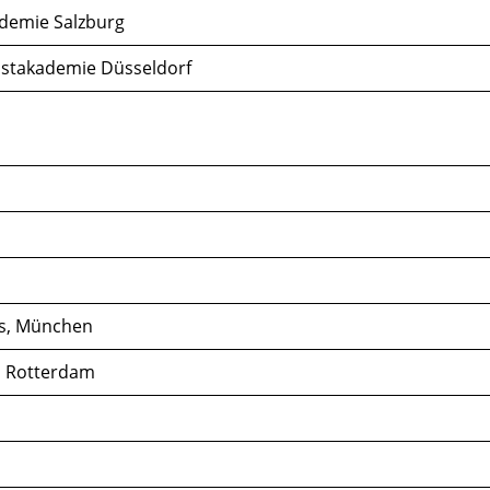
demie Salzburg
nstakademie Düsseldorf
us, München
, Rotterdam