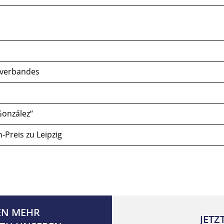
rverbandes
 González“
-Preis zu Leipzig
EN MEHR
JETZ