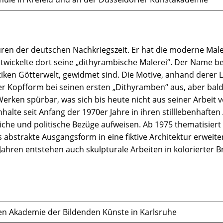
uren der deutschen Nachkriegszeit. Er hat die moderne Mal
ntwickelte dort seine „dithyrambische Malerei“. Der Name be
iken Götterwelt, gewidmet sind. Die Motive, anhand derer L
iner Kopfform bei seinen ersten „Dithyramben“ aus, aber bal
rken spürbar, was sich bis heute nicht aus seiner Arbeit ve
 Inhalte seit Anfang der 1970er Jahre in ihren stilllebenha
liche und politische Bezüge aufweisen. Ab 1975 thematisier
s abstrakte Ausgangsform in eine fiktive Architektur erweiter
ahren entstehen auch skulpturale Arbeiten in kolorierter B
hen Akademie der Bildenden Künste in Karlsruhe