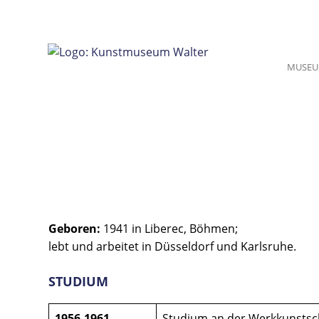
Zum
Inhalt
springen
MUSE
Geboren:
1941 in Liberec, Böhmen;
lebt und arbeitet in Düsseldorf und Karlsruhe.
STUDIUM
1956-1961
Studium an der Werkkunstsch