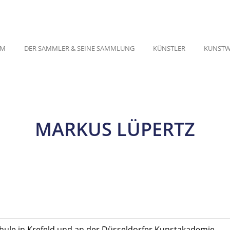
UM
DER SAMMLER & SEINE SAMMLUNG
KÜNSTLER
KUNSTW
MARKUS LÜPERTZ
ule in Krefeld und an der Düsseldorfer Kunstakademie