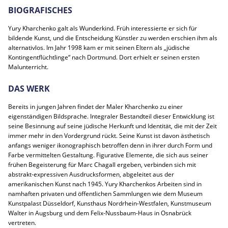
BIOGRAFISCHES
Yury Kharchenko galt als Wunderkind. Früh interessierte er sich für
bildende Kunst, und die Entscheidung Künstler zu werden erschien ihm als
alternativlos. Im Jahr 1998 kam er mit seinen Eltern als „jüdische
Kontingentflüchtlinge“ nach Dortmund. Dort erhielt er seinen ersten
Malunterricht.
DAS WERK
Bereits in jungen Jahren findet der Maler Kharchenko zu einer
eigenständigen Bildsprache. Integraler Bestandteil dieser Entwicklung ist
seine Besinnung auf seine jüdische Herkunft und Identität, die mit der Zeit
immer mehr in den Vordergrund rückt. Seine Kunst ist davon ästhetisch
anfangs weniger ikonographisch betroffen denn in ihrer durch Form und
Farbe vermittelten Gestaltung. Figurative Elemente, die sich aus seiner
frühen Begeisterung für Marc Chagall ergeben, verbinden sich mit
abstrakt-expressiven Ausdrucksformen, abgeleitet aus der
amerikanischen Kunst nach 1945. Yury Kharchenkos Arbeiten sind in
namhaften privaten und öffentlichen Sammlungen wie dem Museum
Kunstpalast Düsseldorf, Kunsthaus Nordrhein-Westfalen, Kunstmuseum
Walter in Augsburg und dem Felix-Nussbaum-Haus in Osnabrück
vertreten.