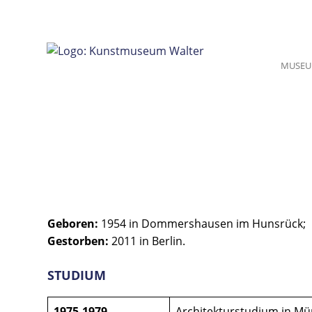
Zum
Inhalt
springen
MUSE
Geboren:
1954 in Dommershausen im Hunsrück;
Gestorben:
2011 in Berlin.
STUDIUM
1975-1979
Architekturstudium in M