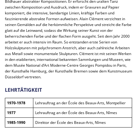
Bildhauer abstrakter Kompositionen. Er erforscht den uralten Tanz
zwischen Komposition und Ausdruck, indem er Gravuren auf Papier
komponiert, die intensive, bandartige Linien, kräftige Farben und
faszinierende abstrakte Formen aufweisen. Alain Clément verzichtet in
seinen Gemälden auf die herkömmliche Perspektive und streicht die Farbe
glatt auf die Leinwand, sodass die Wirkung seiner Kunst von der
beherrschenden Farbe und der flachen Form ausgeht. Seit dem Jahr 2000
arbeitet er auch intensiv im Raum. So entstanden erste Serien von
Holzskulpturen mit polychromem Anstrich, aber auch zahlreiche Arbeiten
aus Metall sowie monumentale Skulpturen. Clément ist mit seinen Werken
in den etablierten, international bekannten Sammlungen und Museen, wie
dem Musée National d’Art Moderne-Centre Georges Pompidou in Paris,
der Kunsthalle Hamburg, der Kunsthalle Bremen sowie dem Kunstmuseum
Düsseldorf vertreten.
LEHRTÄTIGKEIT
1970-1978
Lehrauftrag an der École des Beaux-Arts, Montpellier
1977
Lehrauftrag an der École des Beaux-Arts, Nîmes
1985-1990
Direktor der École des Beaux-Arts, Nîmes