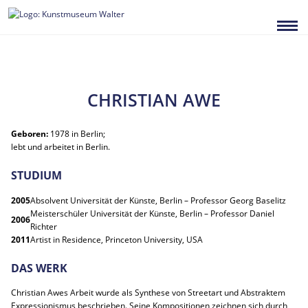
Zum
Inhalt
springen
CHRISTIAN AWE
Geboren:
1978 in Berlin;
lebt und arbeitet in Berlin.
STUDIUM
2005
Absolvent Universität der Künste, Berlin – Professor Georg Baselitz
Meisterschüler Universität der Künste, Berlin – Professor Daniel
2006
Richter
2011
Artist in Residence, Princeton University, USA
DAS WERK
Christian Awes Arbeit wurde als Synthese von Streetart und Abstraktem
Expressionismus beschrieben. Seine Kompositionen zeichnen sich durch