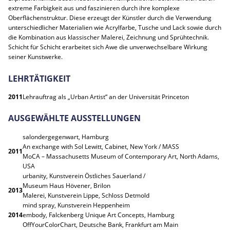
extreme Farbigkeit aus und faszinieren durch ihre komplexe
Oberflächenstruktur. Diese erzeugt der Künstler durch die Verwendung
unterschiedlicher Materialien wie Acrylfarbe, Tusche und Lack sowie durch
die Kombination aus klassischer Malerei, Zeichnung und Sprühtechnik.
Schicht für Schicht erarbeitet sich Awe die unverwechselbare Wirkung
seiner Kunstwerke.
LEHRTÄTIGKEIT
2011
Lehrauftrag als „Urban Artist“ an der Universität Princeton
AUSGEWÄHLTE AUSSTELLUNGEN
salondergegenwart, Hamburg
An exchange with Sol Lewitt, Cabinet, New York / MASS
2011
MoCA – Massachusetts Museum of Contemporary Art, North Adams,
USA
urbanity, Kunstverein Östliches Sauerland /
Museum Haus Hövener, Brilon
2013
Malerei, Kunstverein Lippe, Schloss Detmold
mind spray, Kunstverein Heppenheim
2014
embody, Falckenberg Unique Art Concepts, Hamburg
OffYourColorChart, Deutsche Bank, Frankfurt am Main