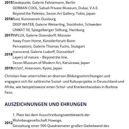
2015
Siedepunkt, Galerie Fahnemann, Berlin
GERMAN COOL, Salsali Private Museum, Dubai, V.A.E.
Beyond the Palettes, Sezon Art Gallery, Tokio, Japan
2016
fluid, Kunstverein Duisburg
DEEP WATER, Galerie Wetterling, Stockholm, Schweden
UNIKAT XII, Spiegelberger Stiftung, Hamburg
2017
INFLUX, Galerie Ostendorff, Münster
Away From Home, Künstlerforum Bonn
Perceptions, Galerie Thomas Fuchs, Stuttgart
transcend, Galerie Ludorff, Düsseldorf
2018
Layers of nature – Beyond the line,
Sezon Museum of Modern Art, Karuizawa, Japan
2019
ch?sh?, Anteroom, Kyoto, Japan
Christian Awe unterrichtet an diversen Bildungseinrichtungen und
engagiert sich für zahlreiche Sozial- und Kulturprojekte in Deutschland und
Afrika, wie beispielsweise einen Schul- und Krankenhausbau in Burkina
Faso.
AUSZEICHNUNGEN UND EHRUNGEN
1. Platz bei dem Ausschreibungswettbewerb der
Wohnbaugesellschaft Howoge,
2012
Gestaltung einer 500 Quadratmeter großen Giebelwand des