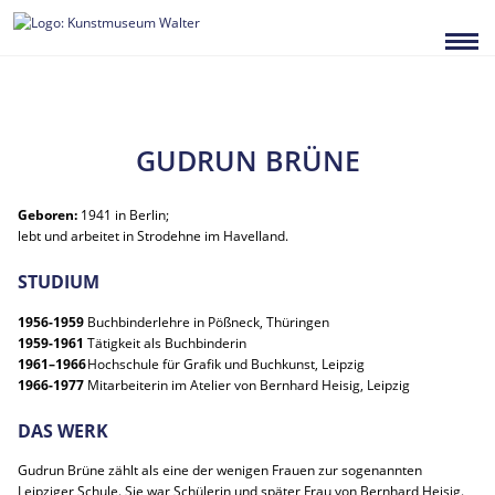
Zum
Inhalt
springen
GUDRUN BRÜNE
Geboren:
1941 in Berlin;
lebt und arbeitet in Strodehne im Havelland.
STUDIUM
1956-1959
Buchbinderlehre in Pößneck, Thüringen
1959-1961
Tätigkeit als Buchbinderin
1961–1966
Hochschule für Grafik und Buchkunst, Leipzig
1966-1977
Mitarbeiterin im Atelier von Bernhard Heisig, Leipzig
DAS WERK
Gudrun Brüne zählt als eine der wenigen Frauen zur sogenannten
Leipziger Schule. Sie war Schülerin und später Frau von Bernhard Heisig.