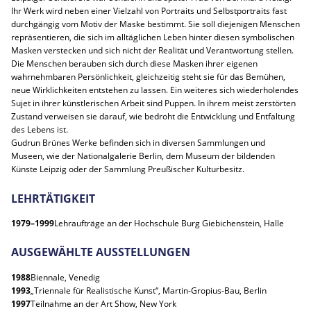
Ihr Werk wird neben einer Vielzahl von Portraits und Selbstportraits fast
durchgängig vom Motiv der Maske bestimmt. Sie soll diejenigen Menschen
repräsentieren, die sich im alltäglichen Leben hinter diesen symbolischen
Masken verstecken und sich nicht der Realität und Verantwortung stellen.
Die Menschen berauben sich durch diese Masken ihrer eigenen
wahrnehmbaren Persönlichkeit, gleichzeitig steht sie für das Bemühen,
neue Wirklichkeiten entstehen zu lassen. Ein weiteres sich wiederholendes
Sujet in ihrer künstlerischen Arbeit sind Puppen. In ihrem meist zerstörten
Zustand verweisen sie darauf, wie bedroht die Entwicklung und Entfaltung
des Lebens ist.
Gudrun Brünes Werke befinden sich in diversen Sammlungen und
Museen, wie der Nationalgalerie Berlin, dem Museum der bildenden
Künste Leipzig oder der Sammlung Preußischer Kulturbesitz.
LEHRTÄTIGKEIT
1979–1999
Lehraufträge an der Hochschule Burg Giebichenstein, Halle
AUSGEWÄHLTE AUSSTELLUNGEN
1988
Biennale, Venedig
1993
„Triennale für Realistische Kunst“, Martin-Gropius-Bau, Berlin
1997
Teilnahme an der Art Show, New York