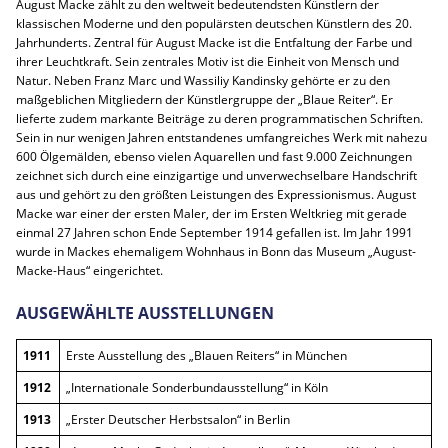
August Macke zählt zu den weltweit bedeutendsten Künstlern der
klassischen Moderne und den populärsten deutschen Künstlern des 20.
Jahrhunderts. Zentral für August Macke ist die Entfaltung der Farbe und
ihrer Leuchtkraft. Sein zentrales Motiv ist die Einheit von Mensch und
Natur. Neben Franz Marc und Wassiliy Kandinsky gehörte er zu den
maßgeblichen Mitgliedern der Künstlergruppe der „Blaue Reiter“. Er
lieferte zudem markante Beiträge zu deren programmatischen Schriften.
Sein in nur wenigen Jahren entstandenes umfangreiches Werk mit nahezu
600 Ölgemälden, ebenso vielen Aquarellen und fast 9.000 Zeichnungen
zeichnet sich durch eine einzigartige und unverwechselbare Handschrift
aus und gehört zu den größten Leistungen des Expressionismus. August
Macke war einer der ersten Maler, der im Ersten Weltkrieg mit gerade
einmal 27 Jahren schon Ende September 1914 gefallen ist. Im Jahr 1991
wurde in Mackes ehemaligem Wohnhaus in Bonn das Museum „August-
Macke-Haus“ eingerichtet.
AUSGEWÄHLTE AUSSTELLUNGEN
1911
Erste Ausstellung des „Blauen Reiters“ in München
1912
„Internationale Sonderbundausstellung“ in Köln
1913
„Erster Deutscher Herbstsalon“ in Berlin